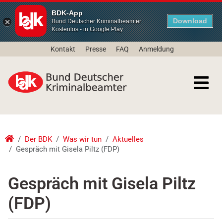
BDK-App
Download
Bund Deutscher Kriminalbeamter
Kostenlos - in Google Play
Kontakt
Presse
FAQ
Anmeldung
Der BDK
Was wir tun
Aktuelles
Gespräch mit Gisela Piltz (FDP)
Gespräch mit Gisela Piltz
(FDP)