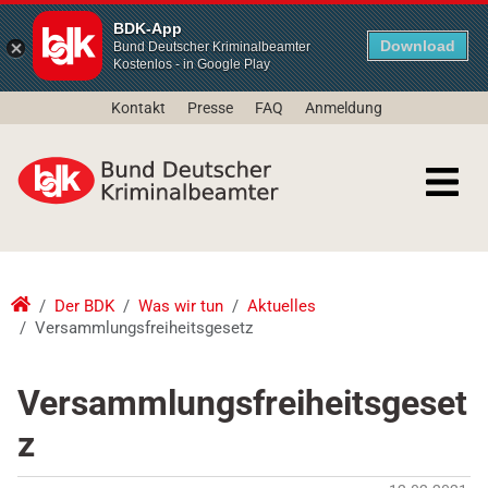
BDK-App
Download
Bund Deutscher Kriminalbeamter
Kostenlos - in Google Play
Kontakt
Presse
FAQ
Anmeldung
Der BDK
Was wir tun
Aktuelles
Versammlungsfreiheitsgesetz
Versammlungsfreiheitsgeset
z