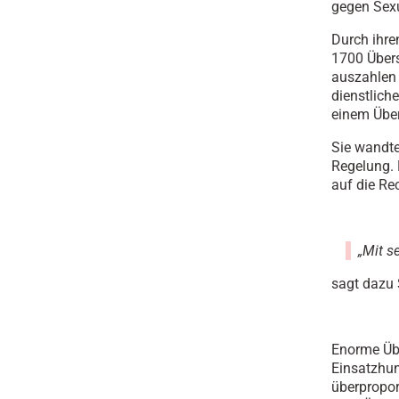
gegen Sexu
Durch ihre
1700 Übers
auszahlen 
dienstlich
einem Über
Sie wandte
Regelung. M
auf die Re
„Mit s
sagt dazu 
Enorme Übe
Einsatzhun
überpropor