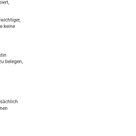
iert,
wichtiger,
e keine
stin
zu belegen,
tsächlich
inen