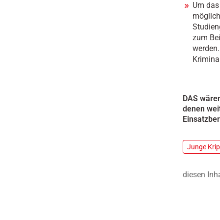
Um das 
möglich
Studien
zum Bei
werden.
Krimina
DAS wären 
denen wei
Einsatzber
Junge Kri
diesen Inh