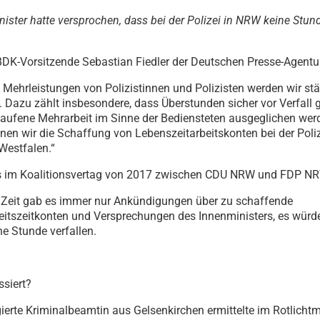
nister hatte versprochen, dass bei der Polizei in NRW keine Stund
BDK-Vorsitzende Sebastian Fiedler der Deutschen Presse-Agentur
e Mehrleistungen von Polizistinnen und Polizisten werden wir stä
. Dazu zählt insbesondere, dass Überstunden sicher vor Verfall 
aufene Mehrarbeit im Sinne der Bediensteten ausgeglichen wer
en wir die Schaffung von Lebenszeitarbeitskonten bei der Poli
Westfalen.“
es im Koalitionsvertag von 2017 zwischen CDU NRW und FDP N
r Zeit gab es immer nur Ankündigungen über zu schaffende
itszeitkonten und Versprechungen des Innenministers, es würde
ne Stunde verfallen.
ssiert?
ierte Kriminalbeamtin aus Gelsenkirchen ermittelte im Rotlichtmi