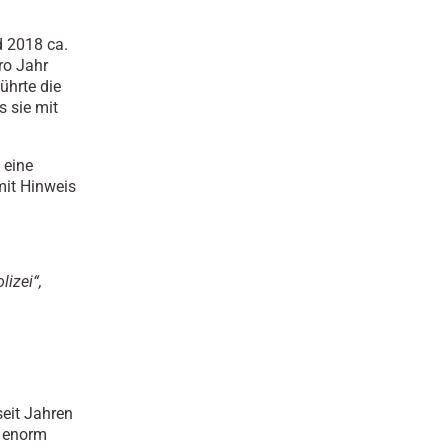
d 2018 ca.
ro Jahr
ührte die
s sie mit
 eine
 mit Hinweis
lizei“,
seit Jahren
, enorm