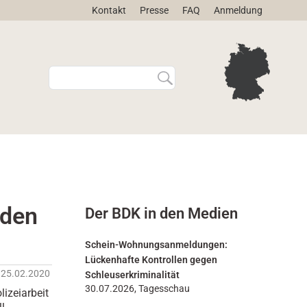
Kontakt
Presse
FAQ
Anmeldung
W
E
e
r
b
w
s
e
i
i
t
t
e
e
d
r
u
t
r
e
nden
Der BDK in den Medien
c
S
h
u
s
c
Schein-Wohnungsanmeldungen:
u
h
Lückenhafte Kontrollen gegen
c
e
25.02.2020
Schleuserkriminalität
h
…
30.07.2026, Tagesschau
izeiarbeit
e