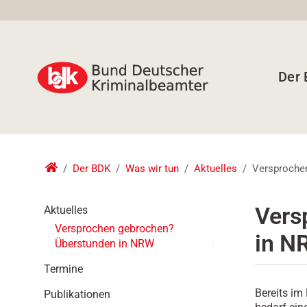
Der
Der BDK
Was wir tun
Aktuelles
Versproche
N
Vers
Aktuelles
a
Versprochen gebrochen?
in N
v
Überstunden in NRW
i
g
Termine
a
Bereits im
Publikationen
t