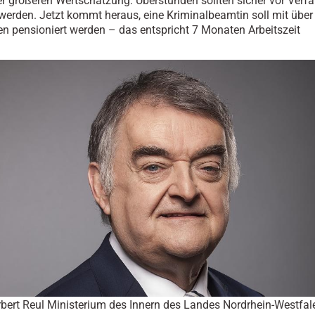
er größeren Wertschätzung. Überstunden sollten sicher vor Verfal
werden. Jetzt kommt heraus, eine Kriminalbeamtin soll mit übe
n pensioniert werden – das entspricht 7 Monaten Arbeitszeit
rbert Reul Ministerium des Innern des Landes Nordrhein-Westfal