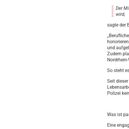
Der Mi
wird,
sagte der 
„Beruflich
honorieren
und aufgel
Zudem plan
Nordrhein-
So steht 
Seit diese
Lebensarbe
Polizei kei
Was ist pa
Eine engag