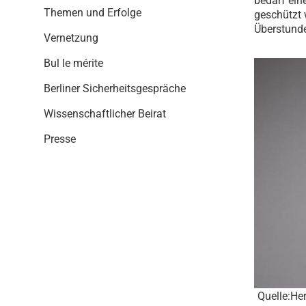
bedarf ein
i
Themen und Erfolge
geschützt 
o
Überstunde
n
Vernetzung
Bul le mérite
Berliner Sicherheitsgespräche
Wissenschaftlicher Beirat
Presse
Quelle:He