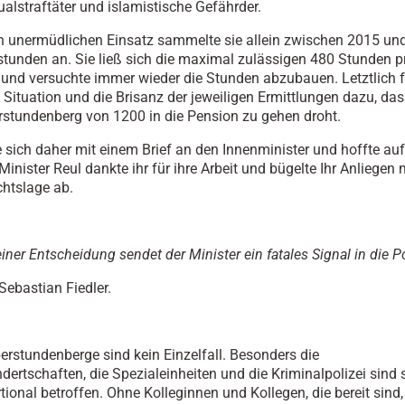
alstraftäter und islamistische Gefährder.
n unermüdlichen Einsatz sammelte sie allein zwischen 2015 un
tunden an. Sie ließ sich die maximal zulässigen 480 Stunden p
und versuchte immer wieder die Stunden abzubauen. Letztlich f
e Situation und die Brisanz der jeweiligen Ermittlungen dazu, das
stundenberg von 1200 in die Pension zu gehen droht.
 sich daher mit einem Brief an den Innenminister und hoffte auf
inister Reul dankte ihr für ihre Arbeit und bügelte Ihr Anliegen
chtslage ab.
einer Entscheidung sendet der Minister ein fatales Signal in die Po
Sebastian Fiedler.
rstundenberge sind kein Einzelfall. Besonders die
dertschaften, die Spezialeinheiten und die Kriminalpolizei sind 
tional betroffen. Ohne Kolleginnen und Kollegen, die bereit sind