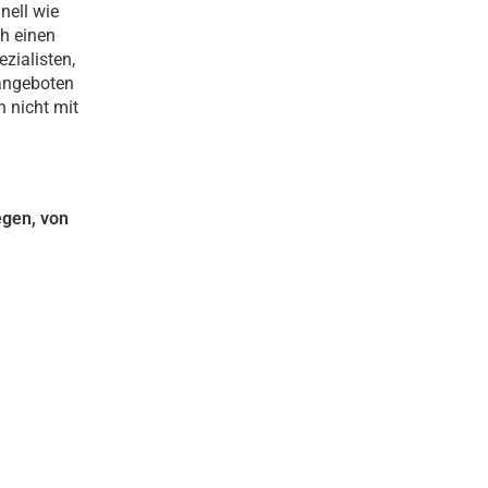
nell wie
h einen
zialisten,
 angeboten
 nicht mit
egen, von