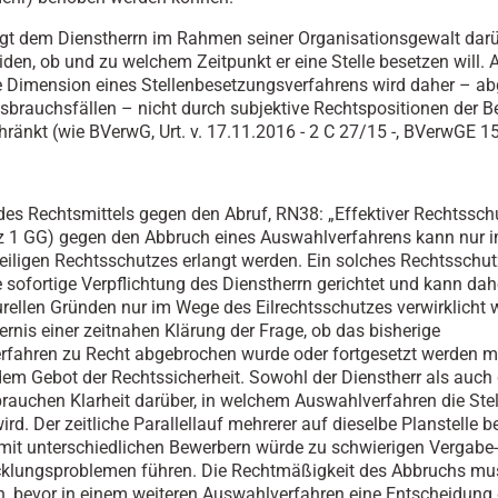
egt dem Dienstherrn im Rahmen seiner Organisationsgewalt dar
iden, ob und zu welchem Zeitpunkt er eine Stelle besetzen will. 
he Dimension eines Stellenbesetzungsverfahrens wird daher – a
sbrauchsfällen – nicht durch subjektive Rechtspositionen der B
hränkt (wie BVerwG, Urt. v. 17.11.2016 - 2 C 27/15 -, BVerwGE 15
des Rechtsmittels gegen den Abruf, RN38: „Effektiver Rechtsschu
z 1 GG) gegen den Abbruch eines Auswahlverfahrens kann nur 
eiligen Rechtsschutzes erlangt werden. Ein solches Rechtsschu
e sofortige Verpflichtung des Dienstherrn gerichtet und kann dah
urellen Gründen nur im Wege des Eilrechtsschutzes verwirklicht 
ernis einer zeitnahen Klärung der Frage, ob das bisherige
fahren zu Recht abgebrochen wurde oder fortgesetzt werden mu
em Gebot der Rechtssicherheit. Sowohl der Dienstherr als auch 
rauchen Klarheit darüber, in welchem Auswahlverfahren die Stel
ird. Der zeitliche Parallellauf mehrerer auf dieselbe Planstelle 
mit unterschiedlichen Bewerbern würde zu schwierigen Vergabe
klungsproblemen führen. Die Rechtmäßigkeit des Abbruchs mu
in, bevor in einem weiteren Auswahlverfahren eine Entscheidung 