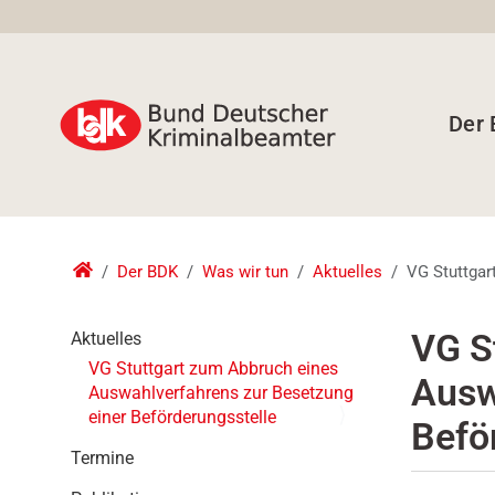
Der
Der BDK
Was wir tun
Aktuelles
VG Stuttgar
N
VG S
Aktuelles
a
VG Stuttgart zum Abbruch eines
Ausw
v
Auswahlverfahrens zur Besetzung
i
einer Beförderungsstelle
Befö
g
a
Termine
t