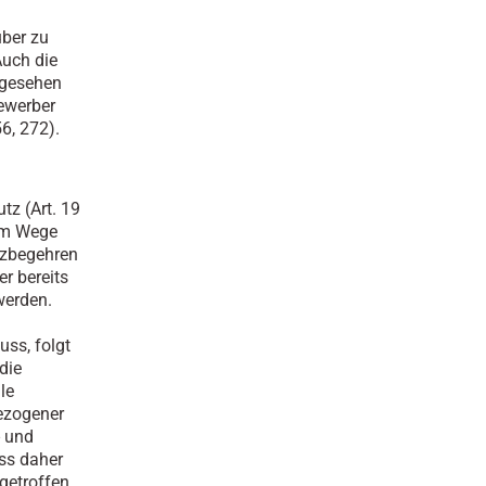
über zu
Auch die
bgesehen
ewerber
6, 272).
tz (Art. 19
im Wege
tzbegehren
er bereits
werden.
ss, folgt
die
le
bezogener
- und
ss daher
getroffen