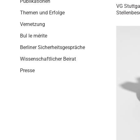
Publikationen
i
VG Stuttga
o
Stellenbes
Themen und Erfolge
n
Vernetzung
Bul le mérite
Berliner Sicherheitsgespräche
Wissenschaftlicher Beirat
Presse