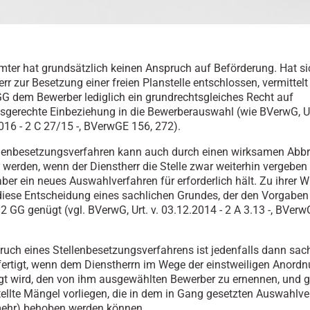
mter hat grundsätzlich keinen Anspruch auf Beförderung. Hat si
rr zur Besetzung einer freien Planstelle entschlossen, vermittelt 
GG dem Bewerber lediglich ein grundrechtsgleiches Recht auf
gsgerechte Einbeziehung in die Bewerberauswahl (wie BVerwG, Ur
016 - 2 C 27/15 -, BVerwGE 156, 272).
llenbesetzungsverfahren kann auch durch einen wirksamen Abb
werden, wenn der Dienstherr die Stelle zwar weiterhin vergeben w
aber ein neues Auswahlverfahren für erforderlich hält. Zu ihrer 
diese Entscheidung eines sachlichen Grundes, der den Vorgaben 
2 GG genügt (vgl. BVerwG, Urt. v. 03.12.2014 - 2 A 3.13 -, BVerw
ruch eines Stellenbesetzungsverfahrens ist jedenfalls dann sac
fertigt, wenn dem Dienstherrn im Wege der einstweiligen Anord
gt wird, den von ihm ausgewählten Bewerber zu ernennen, und ge
tellte Mängel vorliegen, die in dem in Gang gesetzten Auswahlve
mehr) behoben werden können.