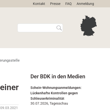
Kontakt
Presse
FAQ
Anmeldung
W
E
e
r
b
w
s
e
i
i
t
t
e
e
erungsstelle
d
r
u
t
r
e
Der BDK in den Medien
c
S
h
u
einer
s
c
Schein-Wohnungsanmeldungen:
u
h
Lückenhafte Kontrollen gegen
c
e
Schleuserkriminalität
h
…
30.07.2026, Tagesschau
09.03.2021
e