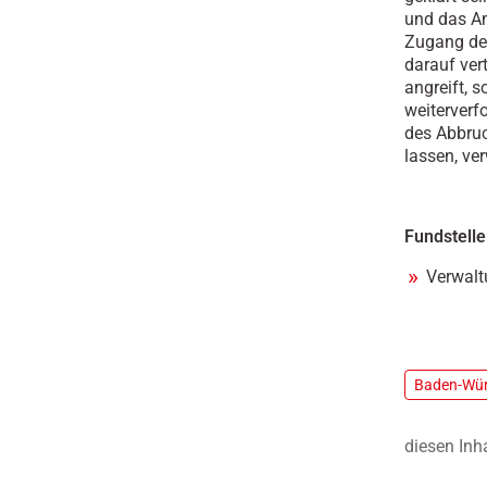
und das Am
Zugang der
darauf ver
angreift, 
weiterverf
des Abbruc
lassen, ver
Fundstelle
Verwalt
Baden-Wür
diesen Inh