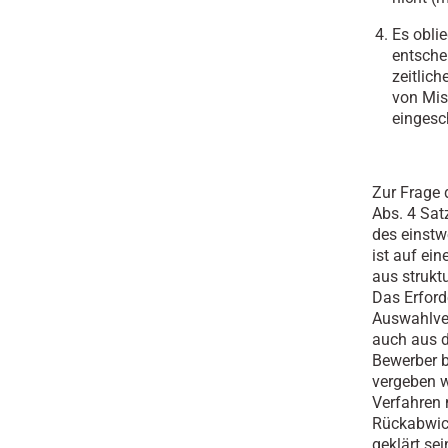
Es obli
entsche
zeitlic
von Mis
eingesc
Zur Frage 
Abs. 4 Sat
des einstw
ist auf ein
aus strukt
Das Erford
Auswahlver
auch aus d
Bewerber b
vergeben w
Verfahren 
Rückabwic
geklärt se