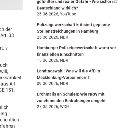
gefühlter und realer Gefahr - Wie sicher ist
Deutschland wirklich?
25.06.2026, YouTube
Polizeigewerkschaft kritisiert geplante
ch der
Stellenstreichungen in Hamburg
Art. 33
25.06.2026, NDR
t. v.
Hamburger Polizeigewerkschaft warnt vor
finanziellen Einschnitten
15.06.2026, NDR
ruch
ill,
Landtagswahl: Was will die AfD in
Wirksamkeit
Mecklenburg-Vorpommern?
aus Art.
09.06.2026, NDR
GE 151,
Drohmails an Schulen: Wie NRW mit
zunehmenden Bedrohungen umgeht
27.05.2026, WDR
hlich
nung
richtlich
rfahren