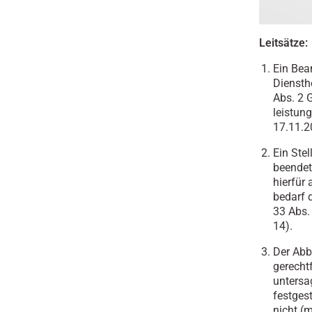
Leitsätze:
Ein Bea
Diensthe
Abs. 2 
leistun
17.11.2
Ein Ste
beendet 
hierfür 
bedarf 
33 Abs. 
14).
Der Abb
gerecht
untersa
festges
nicht (