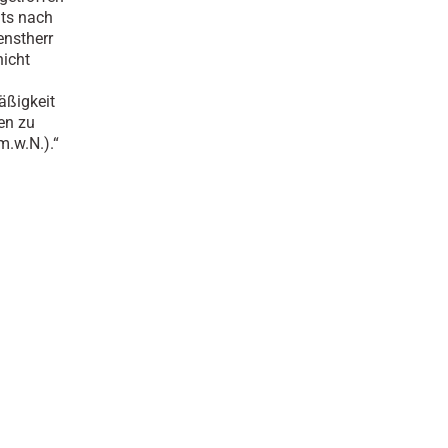
ats nach
enstherr
nicht
äßigkeit
en zu
 m.w.N.).“