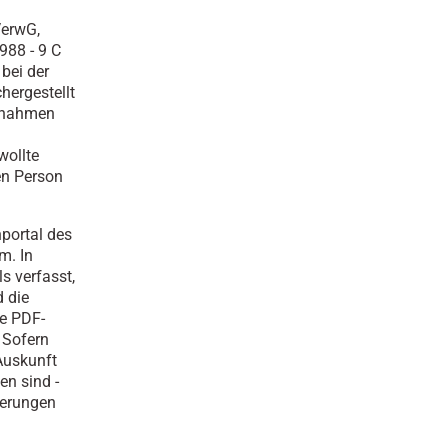
VerwG,
988 - 9 C
bei der
hergestellt
usnahmen
wollte
ten Person
nportal des
m. In
s verfasst,
 die
e PDF-
 Sofern
Auskunft
en sind -
derungen