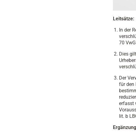
Leitsätze:
In der 
verschl
70 VwG
Dies gil
Urheber
verschl
Der Ver
für den
bestimm
reduzie
erfasst
Vorauss
lit. b L
Ergänzung