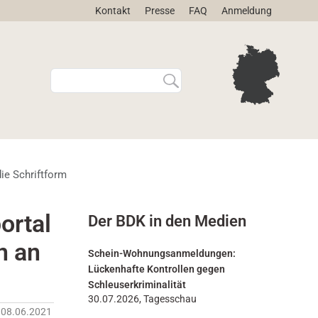
Kontakt
Presse
FAQ
Anmeldung
W
E
e
r
b
w
s
e
i
i
t
t
e
e
ie Schriftform
d
r
u
t
r
e
ortal
Der BDK in den Medien
c
S
h
u
n an
s
c
Schein-Wohnungsanmeldungen:
u
h
Lückenhafte Kontrollen gegen
c
e
Schleuserkriminalität
h
…
30.07.2026, Tagesschau
08.06.2021
e