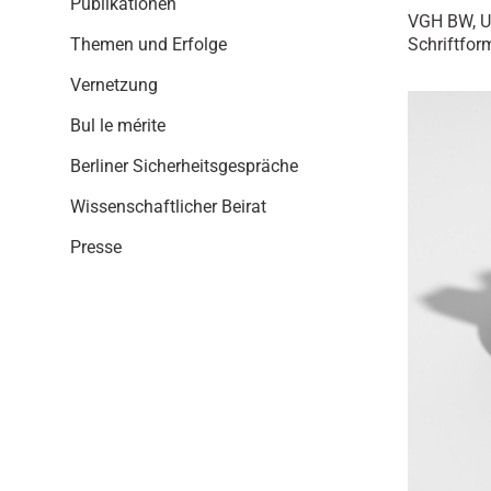
Publikationen
i
VGH BW, Ur
o
Schriftfor
Themen und Erfolge
n
Vernetzung
Bul le mérite
Berliner Sicherheitsgespräche
Wissenschaftlicher Beirat
Presse