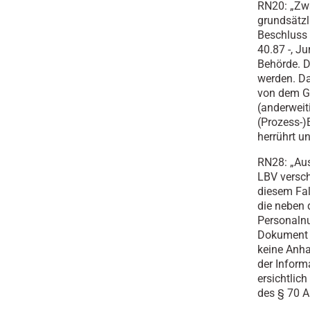
RN20: „Zwa
grundsätzl
Beschluss 
40.87 -, J
Behörde. D
werden. Da
von dem Gr
(anderweiti
(Prozess-)
herrührt u
RN28: „Aus
LBV versch
diesem Fal
die neben 
Personalnu
Dokument e
keine Anha
der Inform
ersichtlic
des § 70 A