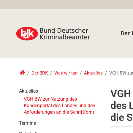
Der
Der BDK
Was wir tun
Aktuelles
VGH BW zur 
N
VGH 
Aktuelles
a
VGH BW zur Nutzung des
des 
v
Kundenportal des Landes und den
i
Anforderungen an die Schriftform
die 
g
a
Termine
t