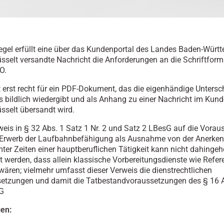
Regel erfüllt eine über das Kundenportal des Landes Baden-Würt
üsselt versandte Nachricht die Anforderungen an die Schriftfo
O.
t erst recht für ein PDF-Dokument, das die eigenhändige Untersch
s bildlich wiedergibt und als Anhang zu einer Nachricht im Kund
üsselt übersandt wird.
weis in § 32 Abs. 1 Satz 1 Nr. 2 und Satz 2 LBesG auf die Vora
 Erwerb der Laufbahnbefähigung als Ausnahme von der Anerke
ter Zeiten einer hauptberuflichen Tätigkeit kann nicht dahinge
rt werden, dass allein klassische Vorbereitungsdienste wie Refer
 wären; vielmehr umfasst dieser Verweis die dienstrechtlichen
etzungen und damit die Tatbestandvoraussetzungen des § 16 Ab
BG
en: