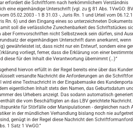
r erfordert die Schriftform nach herkömmlichem Verständnis
ich eine eigenhändige Unterschrift (vgl. zu § 81 Abs. 1VwGO: B
vom 05.02.2003 - 1 B 31.03 -, Juris Rn. 1 und Urteil vom 06.12.1
uris Rn. 6) und den Eingang eines so unterzeichneten Dokuments 
amit soll die verlässliche Zurechenbarkeit des Schriftstückes sic
 aber Formvorschriften nicht Selbstzweck sein dürfen, sind A
undsatz der eigenhändigen Unterschrift dann anerkannt, wenn
g) gewährleistet ist, dass nicht nur ein Entwurf, sondern eine ge
Erklärung vorliegt, ferner, dass die Erklärung von einer bestimm
nd diese für den Inhalt die Verantwortung übernimmt (…)“
gehend hiervon erfüllt in der Regel bereits eine über das Kunde
lüsselt versandte Nachricht die Anforderungen an die Schriftfor
l wird eine Textnachricht in der Eingabemaske des Kundenportal
dem eigentlichen Inhalt stets den Namen, das Geburtsdatum und
mmer des Urhebers anzeigt. Das sodann automatisch generiert
nthält die vom Beschäftigten an das LBV gerichtete Nachricht.
ltspunkte für Störfälle oder Manipulationen - dergleichen nach 
atiker in der mündlichen Verhandlung bislang noch nie aufgetret
h sind, genügt in der Regel diese Nachricht den Schriftformanfor
bs. 1 Satz 1 VwGO.“