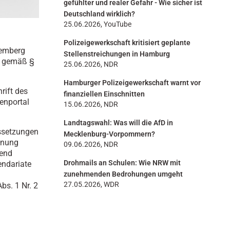
gefühlter und realer Gefahr - Wie sicher ist
Deutschland wirklich?
25.06.2026, YouTube
Polizeigewerkschaft kritisiert geplante
temberg
Stellenstreichungen in Hamburg
rm gemäß §
25.06.2026, NDR
Hamburger Polizeigewerkschaft warnt vor
rift des
finanziellen Einschnitten
enportal
15.06.2026, NDR
Landtagswahl: Was will die AfD in
ussetzungen
Mecklenburg-Vorpommern?
nnung
09.06.2026, NDR
hend
Drohmails an Schulen: Wie NRW mit
endariate
zunehmenden Bedrohungen umgeht
27.05.2026, WDR
s. 1 Nr. 2