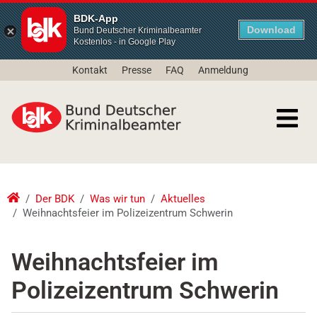
BDK-App
Download
Bund Deutscher Kriminalbeamter
Kostenlos - in Google Play
Kontakt
Presse
FAQ
Anmeldung
Der BDK
Was wir tun
Aktuelles
Weihnachtsfeier im Polizeizentrum Schwerin
Weihnachtsfeier im
Polizeizentrum Schwerin