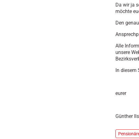
Da wir ja 
möchte euc
Den genaue
Ansprechpa
Alle Infor
unsere We
Bezirksver
In diesem 
eurer
Günther Il
Pensionär