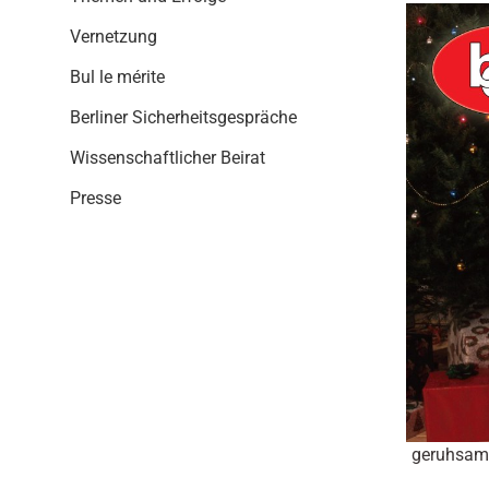
i
o
Vernetzung
n
Bul le mérite
Berliner Sicherheitsgespräche
Wissenschaftlicher Beirat
Presse
geruhsam