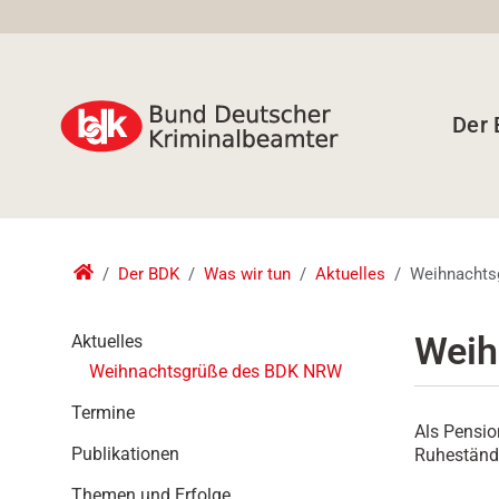
Der
Der BDK
Was wir tun
Aktuelles
Weihnachts
N
Weih
Aktuelles
a
Weihnachtsgrüße des BDK NRW
v
i
Termine
Als Pensio
g
Publikationen
Ruheständl
a
t
Themen und Erfolge