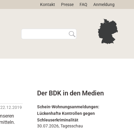
Kontakt
Presse
FAQ
Anmeldung
W
E
e
r
b
w
s
e
i
i
t
t
e
e
d
r
u
t
r
e
Der BDK in den Medien
c
S
h
u
s
c
Schein-Wohnungsanmeldungen:
22.12.2019
u
h
Lückenhafte Kontrollen gegen
unseren
c
e
Schleuserkriminalität
itteln.
h
…
30.07.2026, Tagesschau
e