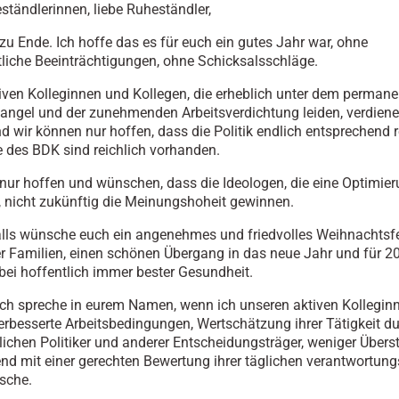
ständlerinnen, liebe Ruheständler,
zu Ende. Ich hoffe das es für euch ein gutes Jahr war, ohne
liche Beeinträchtigungen, ohne Schicksalsschläge.
iven Kolleginnen und Kollegen, die erheblich unter dem perman
ngel und der zunehmenden Arbeitsverdichtung leiden, verdien
d wir können nur hoffen, dass die Politik endlich entsprechend r
 des BDK sind reichlich vorhanden.
ur hoffen und wünschen, dass die Ideologen, die eine Optimie
, nicht zukünftig die Meinungshoheit gewinnen.
alls wünsche euch ein angenehmes und friedvolles Weihnachtsf
er Familien, einen schönen Übergang in das neue Jahr und für 20
 bei hoffentlich immer bester Gesundheit.
ich spreche in eurem Namen, wenn ich unseren aktiven Kollegin
erbesserte Arbeitsbedingungen, Wertschätzung ihrer Tätigkeit du
lichen Politiker und anderer Entscheidungsträger, weniger Übers
nd mit einer gerechten Bewertung ihrer täglichen verantwortung
sche.