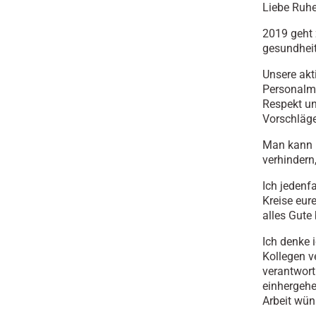
Liebe Ruhe
2019 geht 
gesundheit
Unsere akt
Personalma
Respekt un
Vorschläge
Man kann n
verhindern
Ich jedenf
Kreise eur
alles Gute
Ich denke 
Kollegen v
verantwort
einhergehe
Arbeit wün