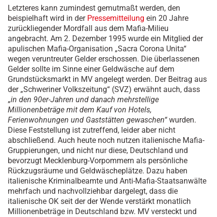
Letzteres kann zumindest gemutmaßt werden, den
beispielhaft wird in der
Pressemitteilung
ein 20 Jahre
zurückliegender Mordfall aus dem Mafia-Milieu
angebracht. Am 2. Dezember 1995 wurde ein Mitglied der
apulischen Mafia-Organisation „Sacra Corona Unita“
wegen veruntreuter Gelder erschossen. Die überlassenen
Gelder sollte im Sinne einer Geldwäsche auf dem
Grundstücksmarkt in MV angelegt werden. Der Beitrag aus
der „Schweriner Volkszeitung“ (SVZ) erwähnt auch, dass
„
in den 90er-Jahren und danach mehrstellige
Millionenbeträge mit dem Kauf von Hotels,
Ferienwohnungen und Gaststätten gewaschen“
wurden.
Diese Feststellung ist zutreffend, leider aber nicht
abschließend. Auch heute noch nutzen italienische Mafia-
Gruppierungen, und nicht nur diese, Deutschland und
bevorzugt Mecklenburg-Vorpommern als persönliche
Rückzugsräume und Geldwäscheplätze. Dazu haben
italienische Kriminalbeamte und Anti-Mafia-Staatsanwälte
mehrfach und nachvollziehbar dargelegt, dass die
italienische OK seit der der Wende verstärkt monatlich
Millionenbeträge in Deutschland bzw. MV versteckt und