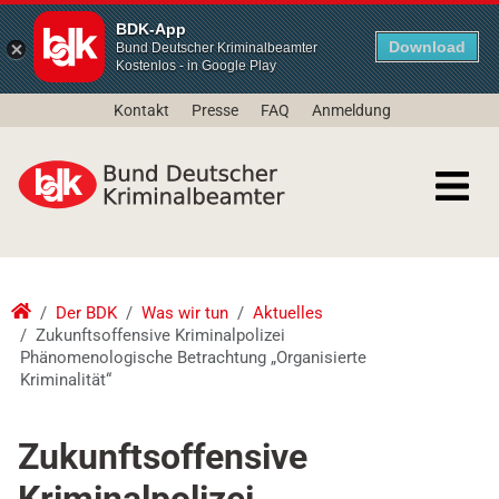
BDK-App
Download
Bund Deutscher Kriminalbeamter
Kostenlos - in Google Play
Kontakt
Presse
FAQ
Anmeldung
Der BDK
Was wir tun
Aktuelles
Zukunftsoffensive Kriminalpolizei
Phänomenologische Betrachtung „Organisierte
Kriminalität“
Zukunftsoffensive