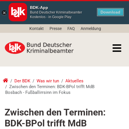
BDK-App
Download
Bund Deutscher Kriminalbeamter
Kostenlos - in Google Play
Kontakt
Presse
FAQ
Anmeldung
Der BDK
Was wir tun
Aktuelles
Zwischen den Terminen: BDK-BPol trifft MdB
Bosbach - Fußballirrsinn im Fokus
Zwischen den Terminen:
BDK-BPol trifft MdB