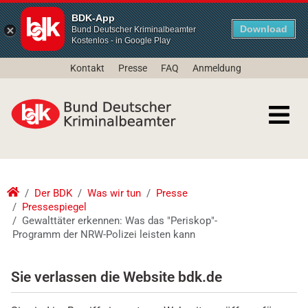
BDK-App
Download
Bund Deutscher Kriminalbeamter
Kostenlos - in Google Play
Kontakt
Presse
FAQ
Anmeldung
Der BDK
Was wir tun
Presse
Pressespiegel
Gewalttäter erkennen: Was das "Periskop"-
Programm der NRW-Polizei leisten kann
Sie verlassen die Website bdk.de