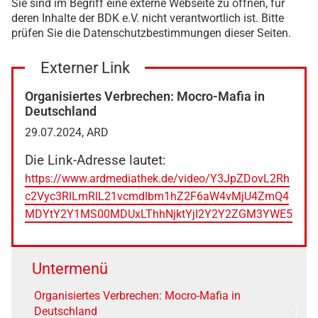
Sie sind im Begriff eine externe Webseite zu öffnen, für
deren Inhalte der BDK e.V. nicht verantwortlich ist. Bitte
prüfen Sie die Datenschutzbestimmungen dieser Seiten.
Externer Link
Organisiertes Verbrechen: Mocro-Mafia in
Deutschland
29.07.2024, ARD
Die Link-Adresse lautet:
https://www.ardmediathek.de/video/Y3JpZDovL2Rh
c2Vyc3RlLmRlL21vcmdlbm1hZ2F6aW4vMjU4ZmQ4
MDYtY2Y1MS00MDUxLThhNjktYjI2Y2Y2ZGM3YWE5
Untermenü
Organisiertes Verbrechen: Mocro-Mafia in
Deutschland