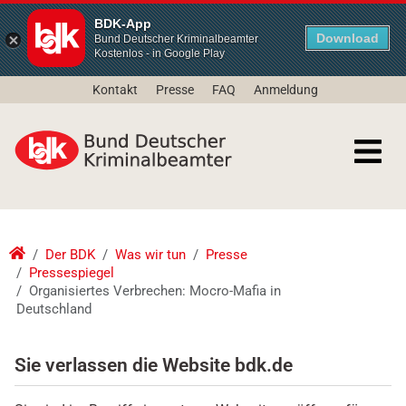
BDK-App
Download
Bund Deutscher Kriminalbeamter
Kostenlos - in Google Play
Kontakt
Presse
FAQ
Anmeldung
Der BDK
Was wir tun
Presse
Pressespiegel
Organisiertes Verbrechen: Mocro-Mafia in
Deutschland
Sie verlassen die Website bdk.de