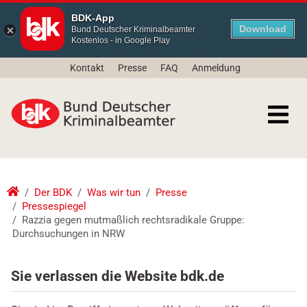
BDK-App
Download
Bund Deutscher Kriminalbeamter
Kostenlos - in Google Play
Kontakt
Presse
FAQ
Anmeldung
Der BDK
Was wir tun
Presse
Pressespiegel
Razzia gegen mutmaßlich rechtsradikale Gruppe:
Durchsuchungen in NRW
Sie verlassen die Website bdk.de