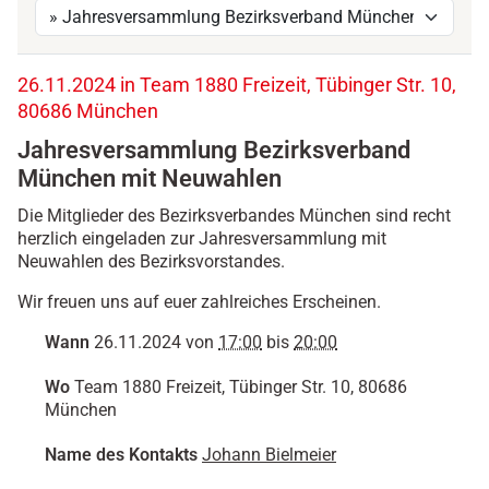
h
26.11.2024 in Team 1880 Freizeit, Tübinger Str. 10,
t
80686 München
t
Jahresversammlung Bezirksverband
p
s
München mit Neuwahlen
:
Die Mitglieder des Bezirksverbandes München sind recht
/
herzlich eingeladen zur Jahresversammlung mit
/
Neuwahlen des Bezirksvorstandes.
w
w
Wir freuen uns auf euer zahlreiches Erscheinen.
w
.
Wann
26.11.2024
von
17:00
bis
20:00
b
d
Wo
Team 1880 Freizeit, Tübinger Str. 10, 80686
k
München
.
d
Name des Kontakts
Johann Bielmeier
e