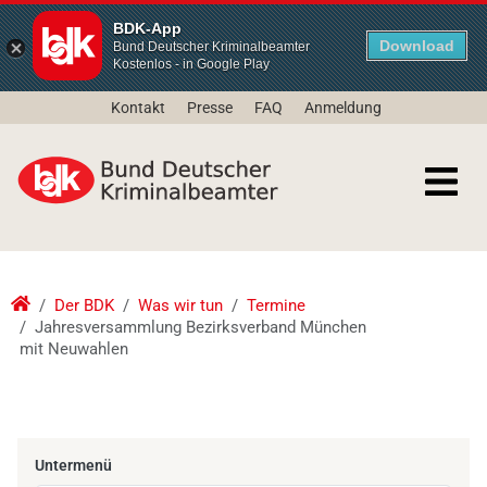
BDK-App
Download
Bund Deutscher Kriminalbeamter
Kostenlos - in Google Play
Kontakt
Presse
FAQ
Anmeldung
Der BDK
Was wir tun
Termine
Jahresversammlung Bezirksverband München
mit Neuwahlen
Untermenü