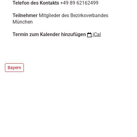
/
Telefon des Kontakts
+49 89 62162499
d
e
Teilnehmer
Mitglieder des Bezirksverbandes
r
München
-
b
Termin zum Kalender hinzufügen
iCal
d
k
/
w
a
Bayern
s
-
w
i
r
-
t
u
n
/
t