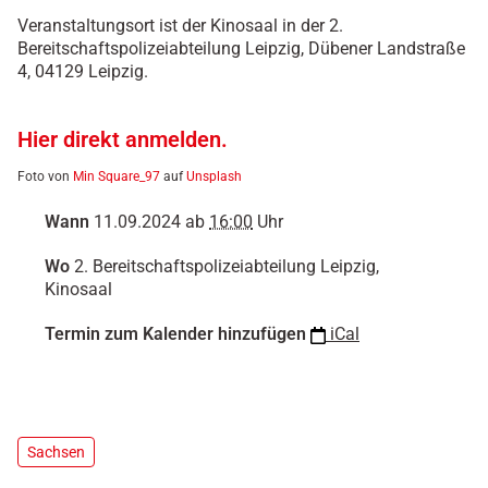
e
Veranstaltungsort ist der Kinosaal in der 2.
r
Bereitschaftspolizeiabteilung Leipzig, Dübener Landstraße
m
4, 04129 Leipzig.
i
n
e
Hier direkt anmelden.
/
Foto von
Min Square_97
auf
Unsplash
k
r
Wann
11.09.2024
ab
16:00
Uhr
i
p
Wo
2. Bereitschaftspolizeiabteilung Leipzig,
o
Kinosaal
-
k
Termin zum Kalender hinzufügen
iCal
o
n
k
r
e
Sachsen
t
-