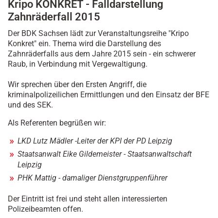
Kripo KONKRET - Falldarstellung
/
d
Zahnräderfall 2015
e
Der BDK Sachsen lädt zur Veranstaltungsreihe "Kripo
r
Konkret" ein. Thema wird die Darstellung des
-
Zahnräderfalls aus dem Jahre 2015 sein - ein schwerer
b
Raub, in Verbindung mit Vergewaltigung.
d
k
Wir sprechen über den Ersten Angriff, die
/
kriminalpolizeilichen Ermittlungen und den Einsatz der BFE
w
und des SEK.
a
s
Als Referenten begrüßen wir:
-
w
LKD Lutz Mädler -Leiter der KPI der PD Leipzig
i
Staatsanwalt Eike Gildemeister - Staatsanwaltschaft
r
Leipzig
-
t
PHK Mattig - damaliger Dienstgruppenführer
u
n
Der Eintritt ist frei und steht allen interessierten
/
Polizeibeamten offen.
t