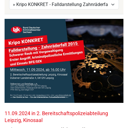
h
t
t
p
s
:
/
/
w
w
w
.
b
d
k
.
11.09.2024 in 2. Bereitschaftspolizeiabteilung
d
Leipzig, Kinosaal
e