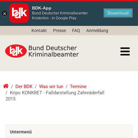
BDK-App
Download
Bund Deutscher Kriminalbeamter
Kostenlos - in Google Play
Kontakt
Presse
FAQ
Anmeldung
Der BDK
Was wir tun
Termine
Kripo KONKRET - Falldarstellung Zahnräderfall
2015
Untermenü