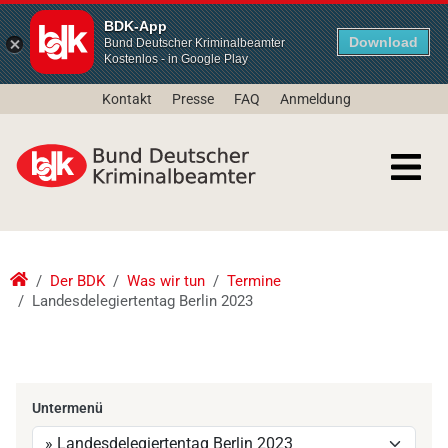
BDK-App
Download
Bund Deutscher Kriminalbeamter
Kostenlos - in Google Play
Kontakt
Presse
FAQ
Anmeldung
Der BDK
Was wir tun
Termine
Landesdelegiertentag Berlin 2023
Untermenü