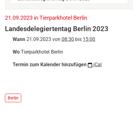
h
21.09.2023 in Tierparkhotel Berlin
t
Landesdelegiertentag Berlin 2023
t
p
Wann
21.09.2023
von
08:30
bis
15:00
s
:
Wo
Tierparkhotel Berlin
/
/
Termin zum Kalender hinzufügen
iCal
w
w
w
.
b
Berlin
d
k
.
d
e
/