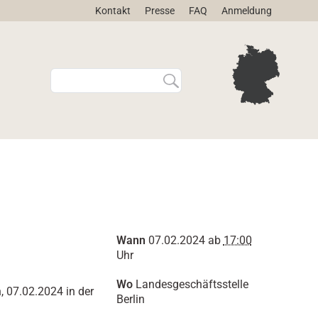
Kontakt
Presse
FAQ
Anmeldung
W
E
e
r
b
w
s
e
i
i
t
t
e
e
d
r
u
t
r
e
c
S
h
u
Wann
07.02.2024
ab
17:00
s
c
Uhr
u
h
c
e
Wo
Landesgeschäftsstelle
, 07.02.2024 in der
h
…
Berlin
e