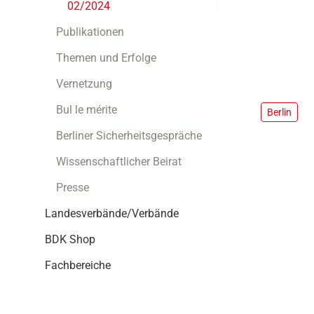
i
02/2024
/
o
/
Publikationen
n
w
w
Themen und Erfolge
w
Vernetzung
.
b
Bul le mérite
Berlin
d
k
Berliner Sicherheitsgespräche
.
d
Wissenschaftlicher Beirat
e
Presse
/
d
Landesverbände/Verbände
e
r
BDK Shop
-
b
Fachbereiche
d
k
/