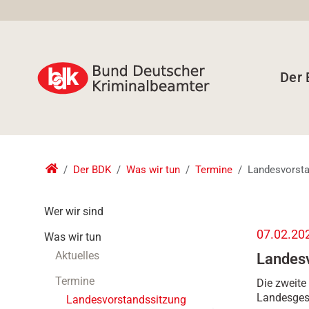
Der
Der BDK
Was wir tun
Termine
Landesvorsta
N
Wer wir sind
a
h
07.02.202
Was wir tun
v
t
i
Aktuelles
Landes
t
g
p
Termine
Die zweite
a
s
Landesgesc
t
Landesvorstandssitzung
: