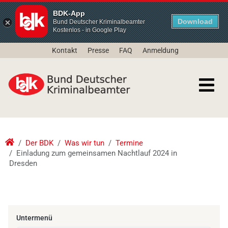
BDK-App
Download
Bund Deutscher Kriminalbeamter
Kostenlos - in Google Play
Kontakt
Presse
FAQ
Anmeldung
Der BDK
Was wir tun
Termine
Einladung zum gemeinsamen Nachtlauf 2024 in
Dresden
Untermenü