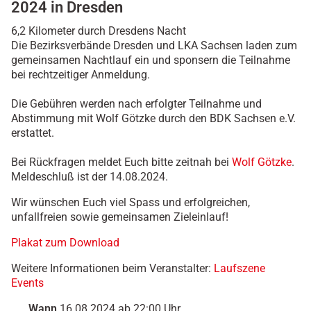
/
2024 in Dresden
d
6,2 Kilometer durch Dresdens Nacht
e
Die Bezirksverbände Dresden und LKA Sachsen laden zum
r
gemeinsamen Nachtlauf ein und sponsern die Teilnahme
-
bei rechtzeitiger Anmeldung.
b
d
Die Gebühren werden nach erfolgter Teilnahme und
k
Abstimmung mit Wolf Götzke durch den BDK Sachsen e.V.
/
erstattet.
w
a
Bei Rückfragen meldet Euch bitte zeitnah bei
Wolf Götzke
.
s
Meldeschluß ist der 14.08.2024.
-
w
Wir wünschen Euch viel Spass und erfolgreichen,
i
unfallfreien sowie gemeinsamen Zieleinlauf!
r
-
Plakat zum Download
t
u
Weitere Informationen beim Veranstalter:
Laufszene
n
Events
/
Wann
16.08.2024
ab
22:00
Uhr
t