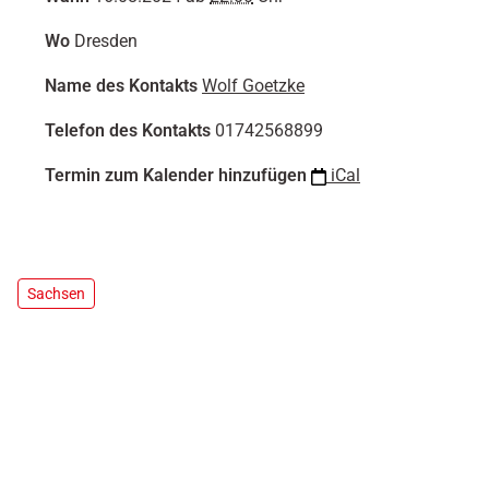
e
Wo
Dresden
r
m
Name des Kontakts
Wolf Goetzke
i
n
Telefon des Kontakts
01742568899
e
/
Termin zum Kalender hinzufügen
iCal
n
a
c
h
t
Sachsen
l
a
u
f
-
2
0
2
4