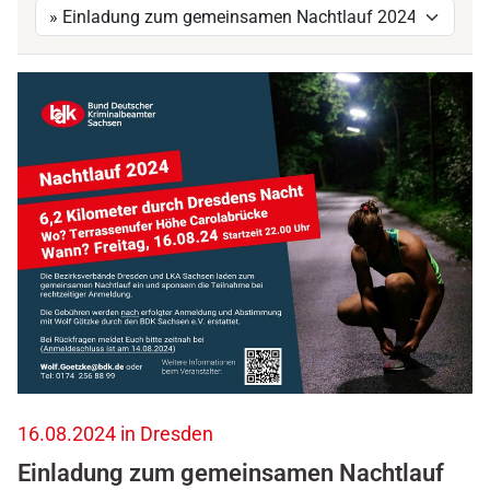
h
t
t
p
s
:
/
/
w
w
w
.
b
d
k
.
16.08.2024 in Dresden
d
Einladung zum gemeinsamen Nachtlauf
e