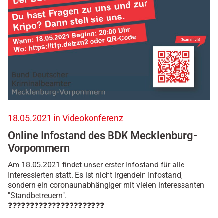
/
d
e
r
-
b
d
k
/
w
a
s
18.05.2021 in Videokonferenz
-
Online Infostand des BDK Mecklenburg-
w
i
Vorpommern
r
Am 18.05.2021 findet unser erster Infostand für alle
-
Interessierten statt. Es ist nicht irgendein Infostand,
t
sondern ein coronaunabhängiger mit vielen interessanten
u
"Standbetreuern".
n
❓❓❓❓❓❓❓❓❓❓❓❓❓❓❓❓❓❓❓❓❓❓
/
t