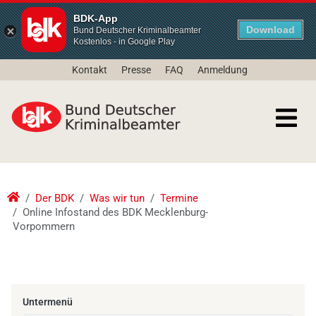
BDK-App
Download
Bund Deutscher Kriminalbeamter
Kostenlos - in Google Play
Kontakt
Presse
FAQ
Anmeldung
Der BDK
Was wir tun
Termine
Online Infostand des BDK Mecklenburg-
Vorpommern
Untermenü