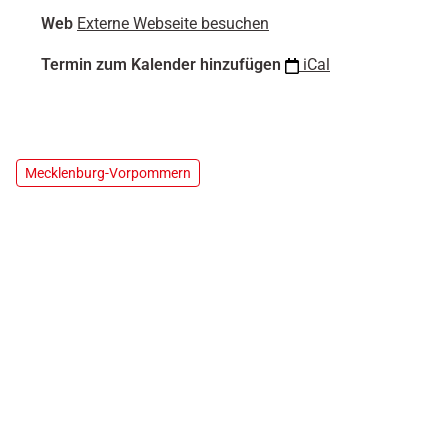
n
Web
Externe Webseite besuchen
d
-
Termin zum Kalender hinzufügen
iCal
d
e
s
-
b
Mecklenburg-Vorpommern
d
k
-
m
e
c
k
l
e
n
b
u
r