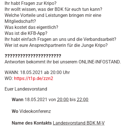
Ihr habt Fragen zur Kripo?
e
Ihr wollt wissen, was der BDK für euch tun kann?
r
Welche Vorteile und Leistungen bringen mir eine
m
Mitgliedschaft?
i
Was kostet das eigentlich?
n
Was ist die KFB-App?
e
Ihr habt einfach Fragen an uns und die Verbandsarbeit?
/
Wer ist eure Ansprechpartnerin für die Junge Kripo?
o
n
❓❓❓❓❓❓❓❓❓❓❓❓❓❓❓❓❓❓❓❓❓❓
l
Antworten bekommt ihr bei unserem ONLINE-INFOSTAND.
i
n
WANN: 18.05.2021 ab 20:00 Uhr
e
WO:
https://t1p.de/zzn2
-
Euer Landesvorstand
i
n
Wann
18.05.2021
von
20:00
bis
22:00
f
o
Wo
Videokonferenz
s
t
Name des Kontakts
Landesvorstand BDK M-V
a