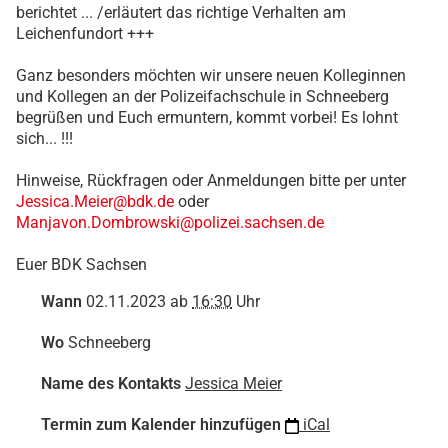
berichtet ... /erläutert das richtige Verhalten am
r
Leichenfundort +++
m
i
Ganz besonders möchten wir unsere neuen Kolleginnen
n
und Kollegen an der Polizeifachschule in Schneeberg
e
begrüßen und Euch ermuntern, kommt vorbei! Es lohnt
/
sich... !!!
p
o
Hinweise, Rückfragen oder Anmeldungen bitte per unter
l
Jessica.Meier@bdk.de
oder
i
Manjavon.Dombrowski@polizei.sachsen.de
z
e
Euer BDK Sachsen
i
-
Wann
02.11.2023
ab
16:30
Uhr
h
a
Wo
Schneeberg
u
t
Name des Kontakts
Jessica Meier
n
a
Termin zum Kalender hinzufügen
iCal
h