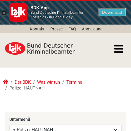
BDK-App
Download
Bund Deutscher Kriminalbeamter
Kostenlos - in Google Play
Kontakt
Presse
FAQ
Anmeldung
Der BDK
Was wir tun
Termine
Polizei HAUTNAH
Untermenü