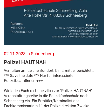
d
e
r
-
b
d
k
/
w
a
s
02.11.2023 in Schneeberg
-
Polizei HAUTNAH
w
i
Verhalten am Leichenfundort. Ein Ermittler berichtet...
r
*** Save the date *** Nur für interessierte
-
PolizeibeamtInnen +++
t
u
Wir laden Euch recht herzlich zur "Polizei HAUTNAH"
n
Veranstaltungsreihe in die Polizeifachschule nach
/
Schneeberg ein. Ein Ermittler/Kriminalist des
t
Fachkommissariats 11 der Polizeidirektion Zwickau
e