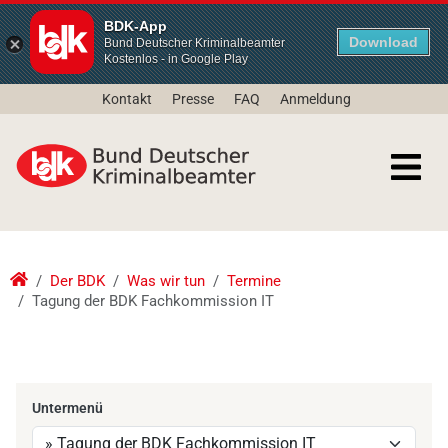
BDK-App
Download
Bund Deutscher Kriminalbeamter
Kostenlos - in Google Play
Kontakt
Presse
FAQ
Anmeldung
Der BDK
Was wir tun
Termine
Tagung der BDK Fachkommission IT
Untermenü