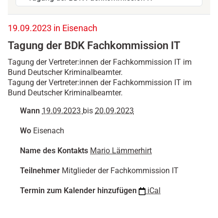
h
19.09.2023 in Eisenach
t
Tagung der BDK Fachkommission IT
t
p
Tagung der Vertreter:innen der Fachkommission IT im
s
Bund Deutscher Kriminalbeamter.
:
Tagung der Vertreter:innen der Fachkommission IT im
/
Bund Deutscher Kriminalbeamter.
/
w
Wann
19.09.2023
bis
20.09.2023
w
w
Wo
Eisenach
.
b
Name des Kontakts
Mario Lämmerhirt
d
k
Teilnehmer
Mitglieder der Fachkommission IT
.
d
Termin zum Kalender hinzufügen
iCal
e
/