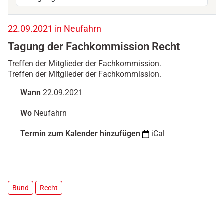
h
22.09.2021 in Neufahrn
t
Tagung der Fachkommission Recht
t
p
Treffen der Mitglieder der Fachkommission.
s
Treffen der Mitglieder der Fachkommission.
:
/
Wann
22.09.2021
/
w
Wo
Neufahrn
w
w
Termin zum Kalender hinzufügen
iCal
.
b
d
k
.
Bund
Recht
d
e
/