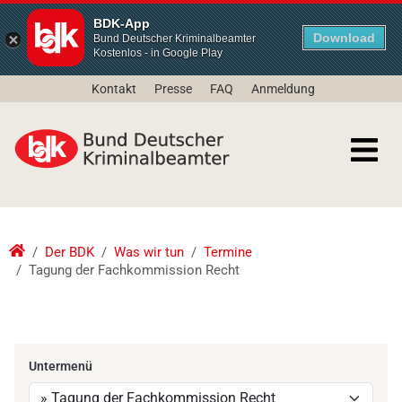
BDK-App
Download
Bund Deutscher Kriminalbeamter
Kostenlos - in Google Play
Kontakt
Presse
FAQ
Anmeldung
Der BDK
Was wir tun
Termine
Tagung der Fachkommission Recht
Untermenü