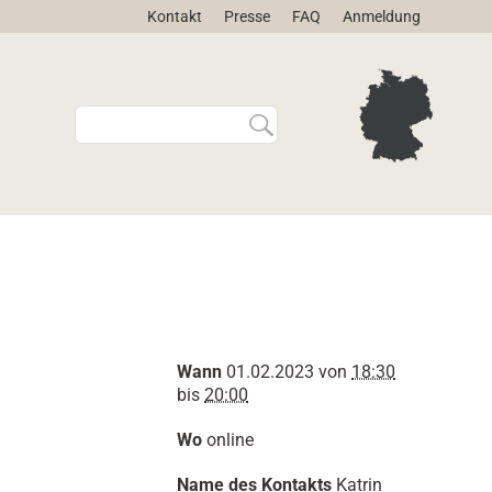
Kontakt
Presse
FAQ
Anmeldung
W
E
e
r
b
w
s
e
i
i
t
t
e
e
d
r
u
t
r
e
c
S
h
u
Wann
01.02.2023
von
18:30
s
c
bis
20:00
u
h
c
e
Wo
online
h
…
e
Name des Kontakts
Katrin