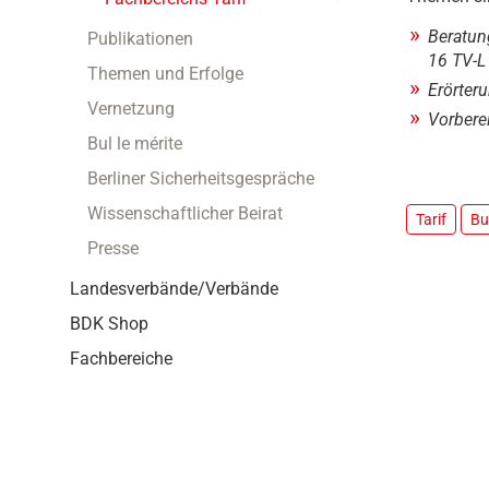
i
/
o
Beratun
Publikationen
/
n
16 TV-L 
w
Themen und Erfolge
w
Erörter
Vernetzung
w
Vorbere
.
Bul le mérite
b
d
Berliner Sicherheitsgespräche
k
Wissenschaftlicher Beirat
Tarif
Bu
.
d
Presse
e
Landesverbände/Verbände
/
d
BDK Shop
e
Fachbereiche
r
-
b
d
k
/