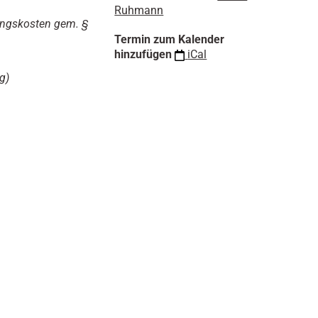
n
Ruhmann
ungskosten gem. §
Termin zum Kalender
hinzufügen
iCal
g)