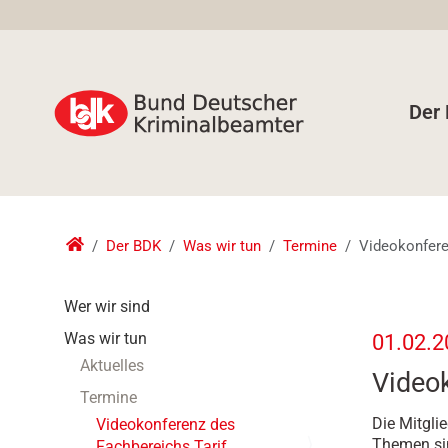
Der
Der BDK
Was wir tun
Termine
Videokonfere
N
Wer wir sind
a
h
Was wir tun
01.02.2
v
t
Aktuelles
i
Videok
t
g
Termine
p
a
s
Die Mitglie
Videokonferenz des
t
:
Themen si
Fachbereichs Tarif