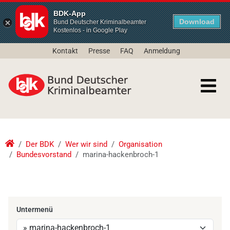
BDK-App
Download
Bund Deutscher Kriminalbeamter
Kostenlos - in Google Play
Kontakt
Presse
FAQ
Anmeldung
Der BDK
Wer wir sind
Organisation
Bundesvorstand
marina-hackenbroch-1
Untermenü