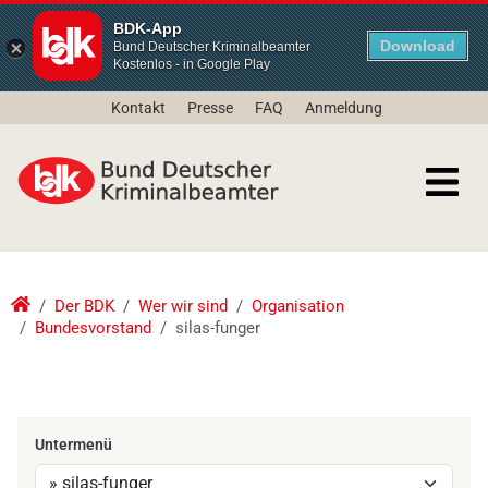
BDK-App
Download
Bund Deutscher Kriminalbeamter
Kostenlos - in Google Play
Kontakt
Presse
FAQ
Anmeldung
Der BDK
Wer wir sind
Organisation
Bundesvorstand
silas-funger
Untermenü