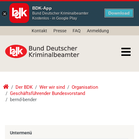
BDK-App
Download
Bund Deutscher Kriminalbeamter
Kostenlos - in Google Play
Kontakt
Presse
FAQ
Anmeldung
Der BDK
Wer wir sind
Organisation
Geschäftsführender Bundesvorstand
bernd-bender
Untermenü