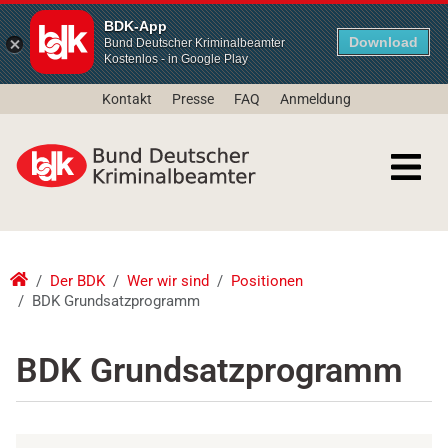
BDK-App
Download
Bund Deutscher Kriminalbeamter
Kostenlos - in Google Play
Kontakt
Presse
FAQ
Anmeldung
Der BDK
Wer wir sind
Positionen
BDK Grundsatzprogramm
BDK Grundsatzprogramm