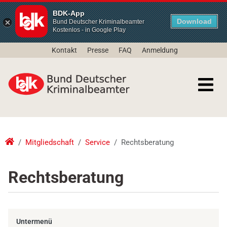
BDK-App
Download
Bund Deutscher Kriminalbeamter
Kostenlos - in Google Play
Kontakt
Presse
FAQ
Anmeldung
Mitgliedschaft
Service
Rechtsberatung
Rechtsberatung
Untermenü