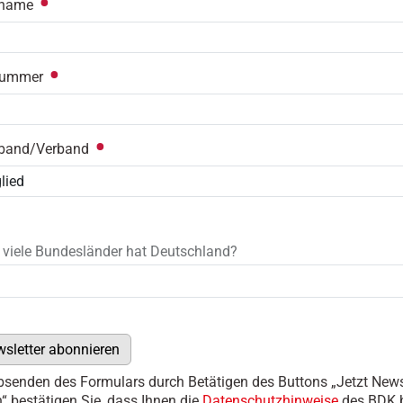
rname
snummer
rband/Verband
 viele Bundesländer hat Deutschland?
wsletter abonnieren
senden des Formulars durch Betätigen des Buttons „Jetzt News
“ bestätigen Sie, dass Ihnen die
Datenschutzhinweise
des BDK 