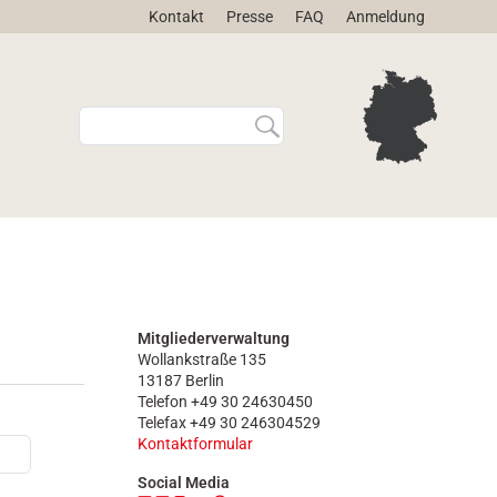
Kontakt
Presse
FAQ
Anmeldung
W
E
e
r
b
w
s
e
i
i
t
t
e
e
d
r
u
t
r
e
Mitgliederverwaltung
c
S
Wollankstraße 135
h
u
13187 Berlin
s
c
Telefon +49 30 24630450
u
h
Telefax +49 30 246304529
c
e
Kontaktformular
h
…
Social Media
e