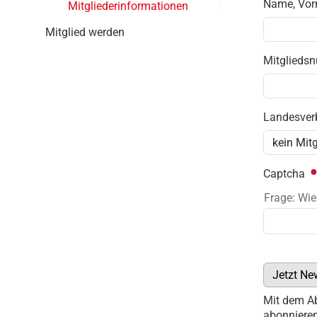
i
Name, Vo
Mitgliederinformationen
o
Mitglied werden
n
Mitglied
Landesve
Captcha
Frage: Wie
Jetzt Ne
Mit dem Ab
abonnieren