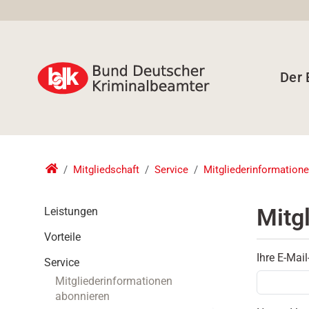
Der
Mitgliedschaft
Service
Mitgliederinformation
N
Mitg
Leistungen
a
Vorteile
v
i
Ihre E-Mai
Service
g
Mitgliederinformationen
a
abonnieren
t