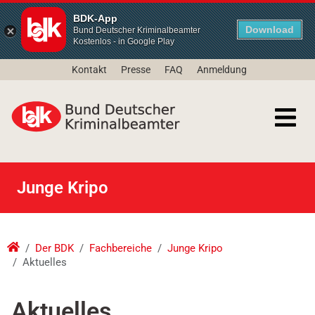
BDK-App
Download
Bund Deutscher Kriminalbeamter
Kostenlos - in Google Play
Kontakt
Presse
FAQ
Anmeldung
Junge Kripo
Der BDK
Fachbereiche
Junge Kripo
Aktuelles
Aktuelles