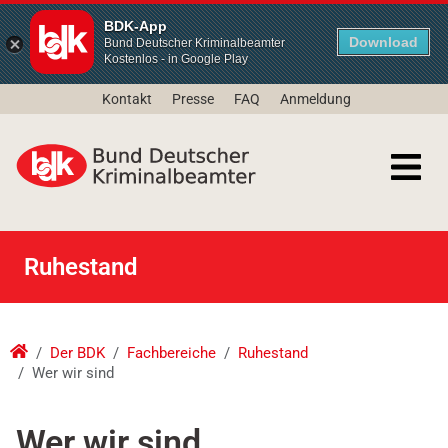
BDK-App
Download
Bund Deutscher Kriminalbeamter
Kostenlos - in Google Play
Kontakt
Presse
FAQ
Anmeldung
Ruhestand
Der BDK
Fachbereiche
Ruhestand
Wer wir sind
Wer wir sind