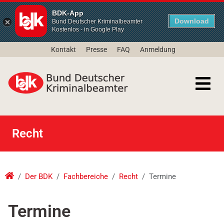
BDK-App
Download
Bund Deutscher Kriminalbeamter
Kostenlos - in Google Play
Kontakt
Presse
FAQ
Anmeldung
Recht
Der BDK
Fachbereiche
Recht
Termine
Termine