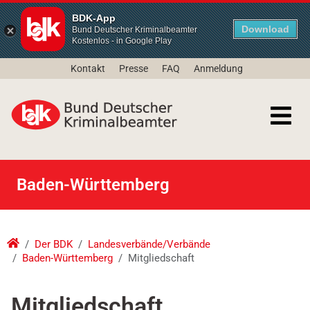
BDK-App
Download
Bund Deutscher Kriminalbeamter
Kostenlos - in Google Play
Kontakt
Presse
FAQ
Anmeldung
Baden-Württemberg
Der BDK
Landesverbände/Verbände
Baden-Württemberg
Mitgliedschaft
Mitgliedschaft