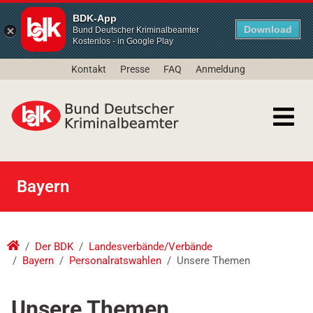
BDK-App
Download
Bund Deutscher Kriminalbeamter
Kostenlos - in Google Play
Kontakt
Presse
FAQ
Anmeldung
Bayern
Der BDK
Landesverbände/Verbände
Bayern
Personalratswahlen
Unsere Themen
Unsere Themen