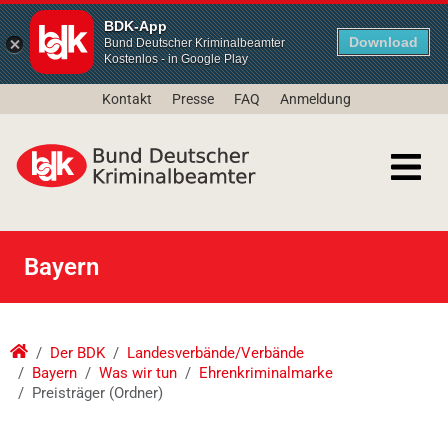
BDK-App
Download
Bund Deutscher Kriminalbeamter
Kostenlos - in Google Play
Kontakt
Presse
FAQ
Anmeldung
Bayern
Der BDK
Landesverbände/Verbände
Bayern
Was wir tun
Ehrenkriminalmarke
Preisträger (Ordner)