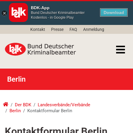
BDK-App
Download
Bund Deutscher Kriminalbeamter
Kostenlos - in Google Play
Kontakt
Presse
FAQ
Anmeldung
Berlin
Der BDK
Landesverbände/Verbände
Berlin
Kontaktformular Berlin
Kontaktformular Berlin