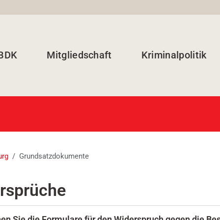
 BDK
Mitgliedschaft
Kriminalpolitik
urg
Grundsatzdokumente
rsprüche
en Sie die Formulare für den Widerspruch gegen die Be