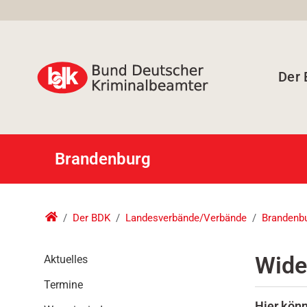
Der
Brandenburg
Der BDK
Landesverbände/Verbände
Brandenb
N
Wide
Aktuelles
a
Termine
v
i
Hier könn