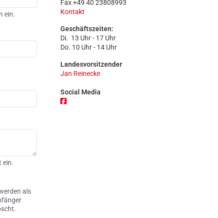
Fax +49 40 23808993
n
Kontakt
n ein.
Geschäftszeiten:
Di. 13 Uhr - 17 Uhr
Do. 10 Uhr - 14 Uhr
Landesvorsitzender
Jan Reinecke
Social Media
 ein.
werden als
pfänger
öscht.