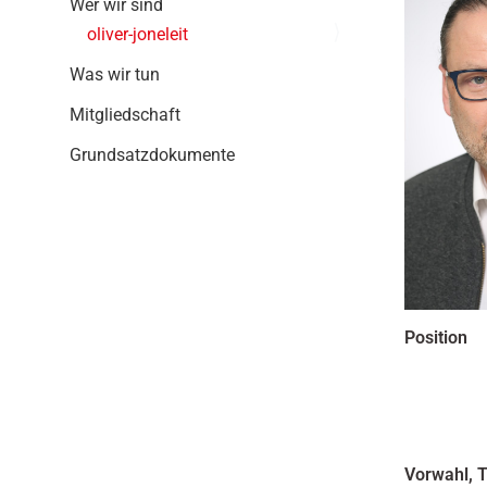
Wer wir sind
g
oliver-joneleit
a
t
Was wir tun
i
o
Mitgliedschaft
n
Grundsatzdokumente
Position
Vorwahl, 