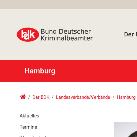
Der
Hamburg
Der BDK
Landesverbände/Verbände
Hamburg
N
Aktuelles
a
Termine
v
i