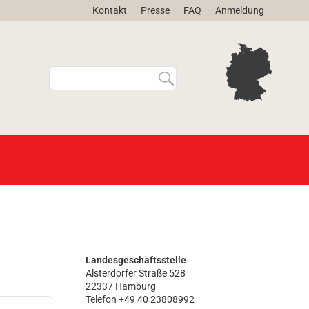
Kontakt
Presse
FAQ
Anmeldung
W
E
e
r
b
w
s
e
i
i
t
t
e
e
d
r
u
t
r
e
c
S
h
u
s
c
u
h
Landesgeschäftsstelle
Alsterdorfer Straße 528
c
e
22337 Hamburg
h
…
Telefon +49 40 23808992
e