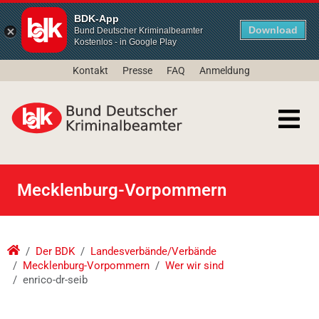
BDK-App
Download
Bund Deutscher Kriminalbeamter
Kostenlos - in Google Play
Kontakt
Presse
FAQ
Anmeldung
Mecklenburg-Vorpommern
Der BDK
Landesverbände/Verbände
Mecklenburg-Vorpommern
Wer wir sind
enrico-dr-seib