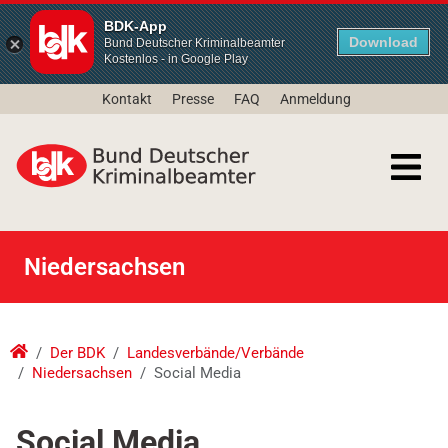
BDK-App
Download
Bund Deutscher Kriminalbeamter
Kostenlos - in Google Play
Kontakt
Presse
FAQ
Anmeldung
Niedersachsen
Der BDK
Landesverbände/Verbände
Niedersachsen
Social Media
Social Media