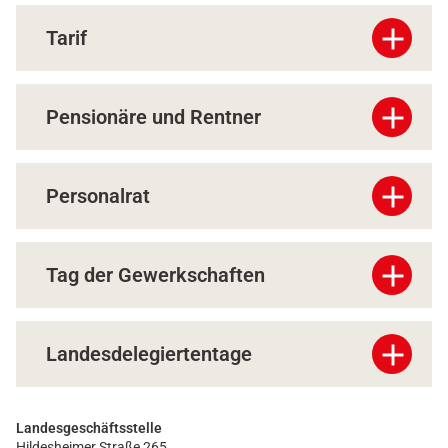
add
Tarif
add
Pensionäre und Rentner
add
Personalrat
add
Tag der Gewerkschaften
add
Landesdelegiertentage
Landesgeschäftsstelle
Hildesheimer Straße 265