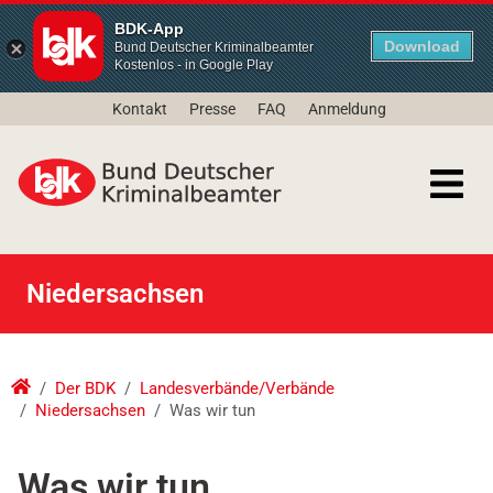
BDK-App
Download
Bund Deutscher Kriminalbeamter
Kostenlos - in Google Play
Kontakt
Presse
FAQ
Anmeldung
Niedersachsen
Der BDK
Landesverbände/Verbände
Niedersachsen
Was wir tun
Was wir tun