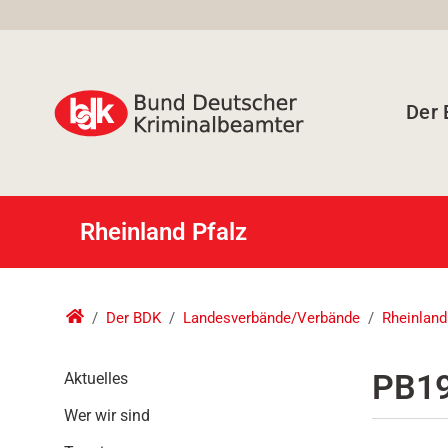
Der
Rheinland Pfalz
Der BDK
Landesverbände/Verbände
Rheinland
N
PB19
Aktuelles
a
Wer wir sind
v
i