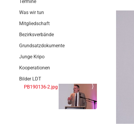
Termine
g
a
Was wir tun
t
i
Mitgliedschaft
o
Bezirksverbände
n
Grundsatzdokumente
Junge Kripo
Kooperationen
Bilder LDT
PB190136-2.jpg