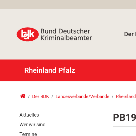
Der
Rheinland Pfalz
Der BDK
Landesverbände/Verbände
Rheinland
N
PB19
Aktuelles
a
Wer wir sind
v
i
Termine