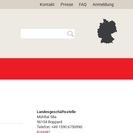
Kontakt
Presse
FAQ
Anmeldung
W
E
e
r
b
w
s
e
i
i
t
t
e
e
d
r
u
t
r
e
c
S
h
u
s
c
u
h
Landesgeschäftsstelle
Mühltal 58a
c
e
56154 Boppard
h
…
Telefon: +49 1590 6750990
e
Kontakt