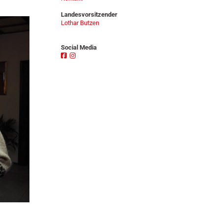
n
Landesvorsitzender
Lothar Butzen
Social Media