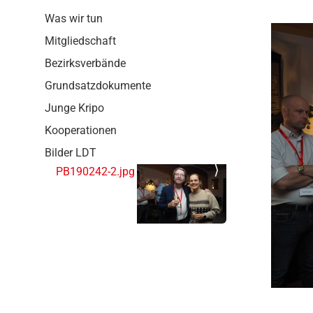
g
Was wir tun
a
t
Mitgliedschaft
i
Bezirksverbände
o
n
Grundsatzdokumente
Junge Kripo
Kooperationen
Bilder LDT
PB190242-2.jpg