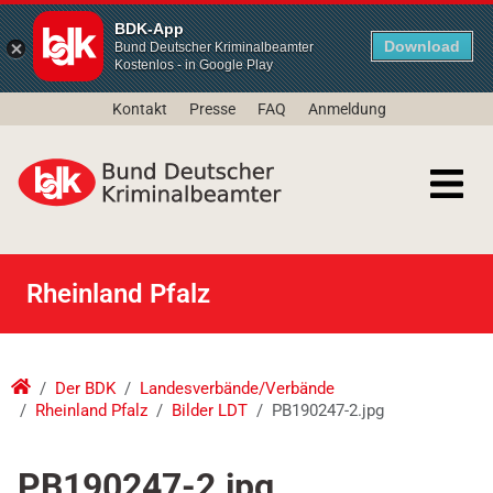
BDK-App
Download
Bund Deutscher Kriminalbeamter
Kostenlos - in Google Play
Kontakt
Presse
FAQ
Anmeldung
Rheinland Pfalz
Der BDK
Landesverbände/Verbände
Rheinland Pfalz
Bilder LDT
PB190247-2.jpg
PB190247-2.jpg