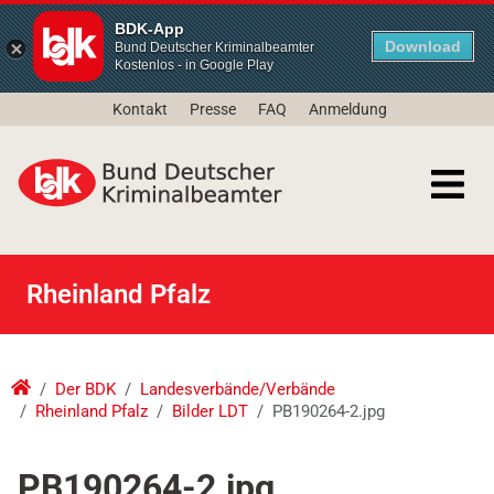
BDK-App
Download
Bund Deutscher Kriminalbeamter
Kostenlos - in Google Play
Kontakt
Presse
FAQ
Anmeldung
Rheinland Pfalz
Der BDK
Landesverbände/Verbände
Rheinland Pfalz
Bilder LDT
PB190264-2.jpg
PB190264-2.jpg