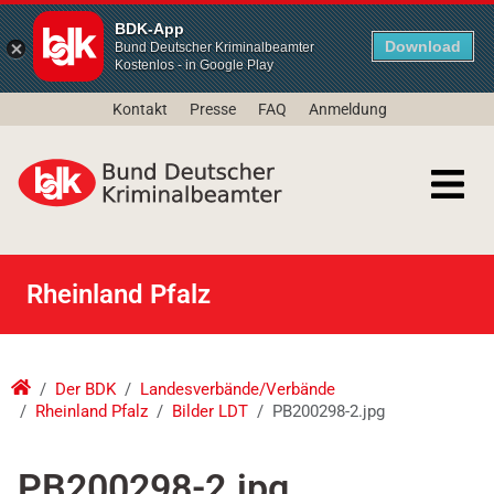
BDK-App
Download
Bund Deutscher Kriminalbeamter
Kostenlos - in Google Play
Kontakt
Presse
FAQ
Anmeldung
Rheinland Pfalz
Der BDK
Landesverbände/Verbände
Rheinland Pfalz
Bilder LDT
PB200298-2.jpg
PB200298-2.jpg