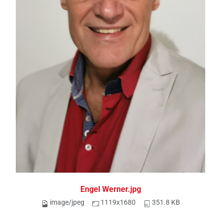
Engel Werner.jpg
image/jpeg
1119x1680
351.8 KB