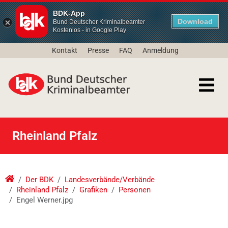
BDK-App
Download
Bund Deutscher Kriminalbeamter
Kostenlos - in Google Play
Kontakt
Presse
FAQ
Anmeldung
Rheinland Pfalz
Der BDK
Landesverbände/Verbände
Rheinland Pfalz
Grafiken
Personen
Engel Werner.jpg