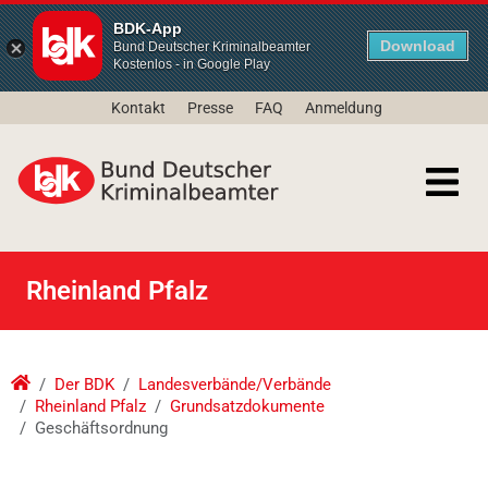
BDK-App
Download
Bund Deutscher Kriminalbeamter
Kostenlos - in Google Play
Kontakt
Presse
FAQ
Anmeldung
Rheinland Pfalz
Der BDK
Landesverbände/Verbände
Rheinland Pfalz
Grundsatzdokumente
Geschäftsordnung