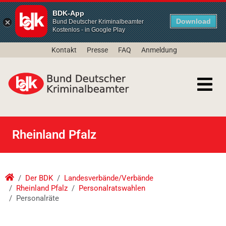
BDK-App
Download
Bund Deutscher Kriminalbeamter
Kostenlos - in Google Play
Kontakt
Presse
FAQ
Anmeldung
Rheinland Pfalz
Der BDK
Landesverbände/Verbände
Rheinland Pfalz
Personalratswahlen
Personalräte