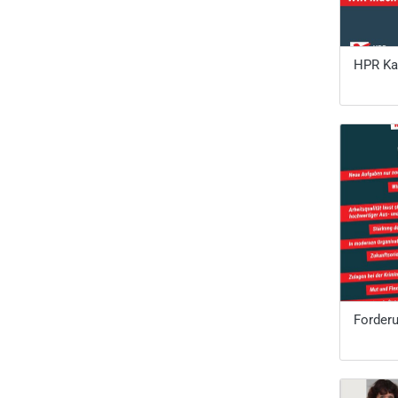
HPR Ka
Forder