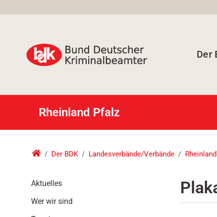
Der
Rheinland Pfalz
Der BDK
Landesverbände/Verbände
Rheinland
N
Plak
Aktuelles
a
Wer wir sind
v
i