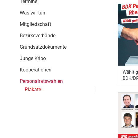
Termine
g
a
Was wir tun
t
i
Mitgliedschaft
o
Bezirksverbände
n
Grundsatzdokumente
Junge Kripo
Kooperationen
Wählt 
BDK/D
Personalratswahlen
Plakate