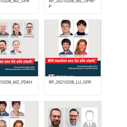
210208_MZ_GPR
RP_20210208_MZ_ÖPRP
P
210208_MZ_PDKH
RP_20210208_LU_GPR